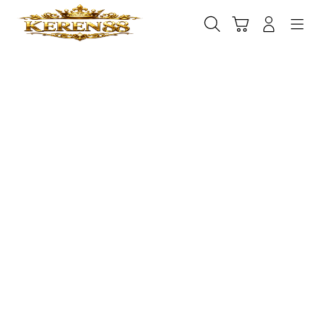
Skip
to
Cari
Troli
Login
Navigation
content